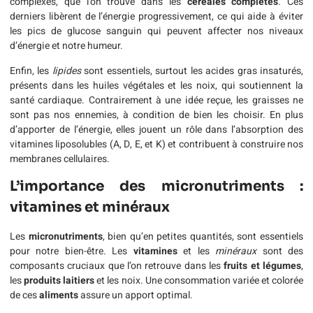
complexes, que l’on trouve dans les
céréales complètes
. Ces
derniers libèrent de l’énergie progressivement, ce qui aide à éviter
les pics de glucose sanguin qui peuvent affecter nos niveaux
d’énergie et notre humeur.
Enfin, les
lipides
sont essentiels, surtout les acides gras insaturés,
présents dans les huiles végétales et les noix, qui soutiennent la
santé cardiaque. Contrairement à une idée reçue, les graisses ne
sont pas nos ennemies, à condition de bien les choisir. En plus
d’apporter de l’énergie, elles jouent un rôle dans l’absorption des
vitamines liposolubles (A, D, E, et K) et contribuent à construire nos
membranes cellulaires.
L’importance des micronutriments :
vitamines et minéraux
Les
micronutriments
, bien qu’en petites quantités, sont essentiels
pour notre bien-être. Les
vitamines
et les
minéraux
sont des
composants cruciaux que l’on retrouve dans les
fruits et légumes
,
les
produits laitiers
et les noix. Une consommation variée et colorée
de ces
aliments
assure un apport optimal.